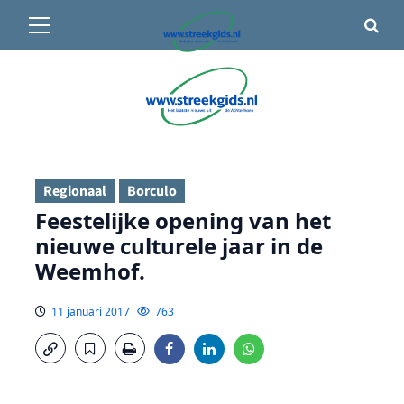
Primair
🌤️ Groenlo:
13°C
• Vandaag 12° / 22°
menu
Ga
naar
de
inhoud
Regionaal
Borculo
Feestelijke opening van het
nieuwe culturele jaar in de
Weemhof.
11 januari 2017
763