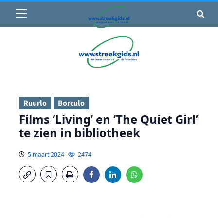
Primair
🌤️ Groenlo:
14°C
• Vandaag 12° / 21°
menu
Ga
naar
de
inhoud
Ruurlo
Borculo
Films ‘Living’ en ‘The Quiet Girl’
te zien in bibliotheek
5 maart 2024
2474