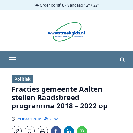
🌤️ Groenlo:
18°C
• Vandaag 12° / 22°
Ga
naar
de
inhoud
Primair
menu
Politiek
Fracties gemeente Aalten
stellen Raadsbreed
programma 2018 – 2022 op
29 maart 2018
2162