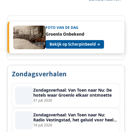
FOTO VAN DE DAG
Groenlo Onbekend
Bekijk op Scherpinbeeld →
Zondagsverhalen
Zondagsverhaal: Van Toen naar Nu: De
hotels waar Groenlo elkaar ontmoette
31 juli 2026
Zondagsverhaal: Van Toen naar Nu:
Radio Vestingstad, het geluid voor heel
de streek
18 juli 2026