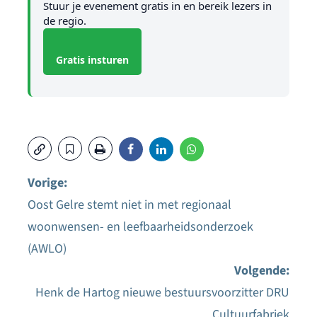
Stuur je evenement gratis in en bereik lezers in
de regio.
Gratis insturen
Vorige:
Oost Gelre stemt niet in met regionaal
Bericht
woonwensen- en leefbaarheidsonderzoek
navigatie
(AWLO)
Volgende:
Henk de Hartog nieuwe bestuursvoorzitter DRU
Cultuurfabriek