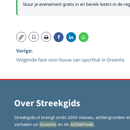
Stuur je evenement gratis in en bereik lezers in de reg
Vorige:
Volgende fase voor bouw van sporthal in Groenlo
Bericht
navigatie
Over Streekgids
Streekgids.nl brengt sinds 2005 nieuws, achtergronden e
verhalen uit
Groenlo
en de
Achterhoek
.