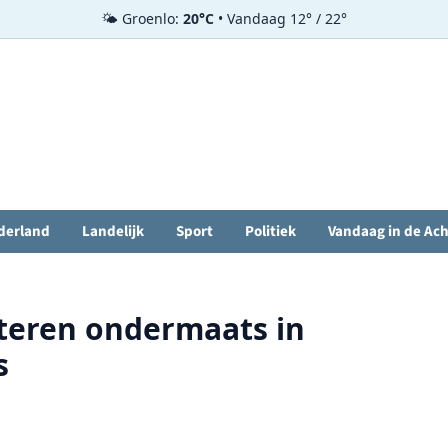
🌤️ Groenlo:
20°C
• Vandaag 12° / 22°
derland
Landelijk
Sport
Politiek
Vandaag in de Ac
teren ondermaats in
s