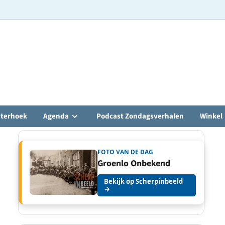
hterhoek
Agenda
Podcast Zondagsverhalen
Winkel
FOTO VAN DE DAG
Groenlo Onbekend
Bekijk op Scherpinbeeld
→