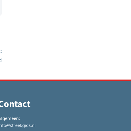
:
d
Contact
Algemeen:
info@streekgids.nl