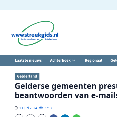
Ga
naar
de
inhoud
Laatste nieuws
Achterhoek
Regionaal
Gel
Gelderland
Gelderse gemeenten pres
beantwoorden van e-mail
13 juni 2024
3713