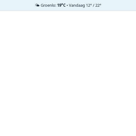
🌤️ Groenlo:
19°C
• Vandaag 12° / 22°
Ga
naar
de
inhoud