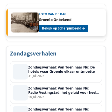
FOTO VAN DE DAG
Groenlo Onbekend
Bekijk op Scherpinbeeld →
Zondagsverhalen
Zondagsverhaal: Van Toen naar Nu: De
hotels waar Groenlo elkaar ontmoette
31 juli 2026
Zondagsverhaal: Van Toen naar Nu:
Radio Vestingstad, het geluid voor heel
de streek
18 juli 2026
Zondagsverhaal: Van Toen naar Nu: