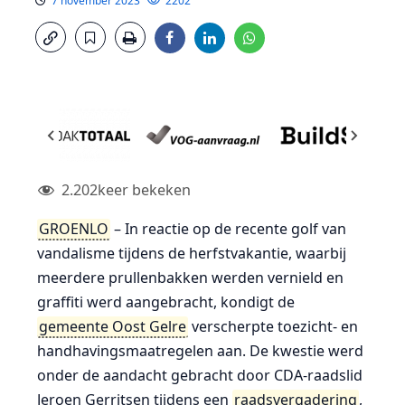
7 november 2023
2202
2.202
keer bekeken
GROENLO
– In reactie op de recente golf van
vandalisme tijdens de herfstvakantie, waarbij
meerdere prullenbakken werden vernield en
graffiti werd aangebracht, kondigt de
gemeente Oost Gelre
verscherpte toezicht- en
handhavingsmaatregelen aan. De kwestie werd
onder de aandacht gebracht door CDA-raadslid
Jeroen Gerritsen tijdens een
raadsvergadering
,