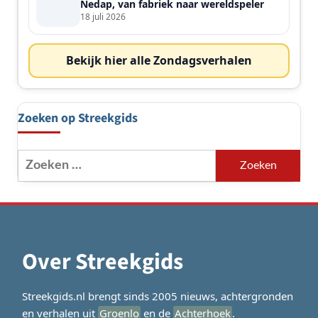
Nedap, van fabriek naar wereldspeler
18 juli 2026
Bekijk hier alle Zondagsverhalen
Zoeken op Streekgids
Zoeken
naar:
Over Streekgids
Streekgids.nl brengt sinds 2005 nieuws, achtergronden
en verhalen uit
Groenlo
en de
Achterhoek
.