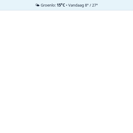
🌤️ Groenlo:
15°C
• Vandaag 8° / 27°
Ga
naar
de
inhoud