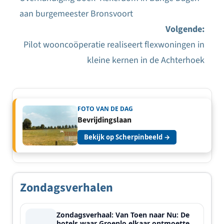
Bericht
aan burgemeester Bronsvoort
navigatie
Volgende:
Pilot wooncoöperatie realiseert flexwoningen in
kleine kernen in de Achterhoek
FOTO VAN DE DAG
Bevrijdingslaan
Bekijk op Scherpinbeeld →
Zondagsverhalen
Zondagsverhaal: Van Toen naar Nu: De
hotels waar Groenlo elkaar ontmoette