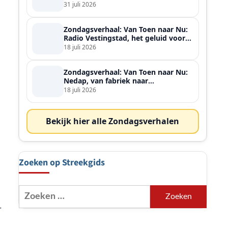
ontmoette
31 juli 2026
Zondagsverhaal: Van Toen naar Nu:
Radio Vestingstad, het geluid voor
heel de streek
18 juli 2026
Zondagsverhaal: Van Toen naar Nu:
Nedap, van fabriek naar
wereldspeler
18 juli 2026
Bekijk hier alle Zondagsverhalen
Zoeken op Streekgids
Zoeken
naar:
r