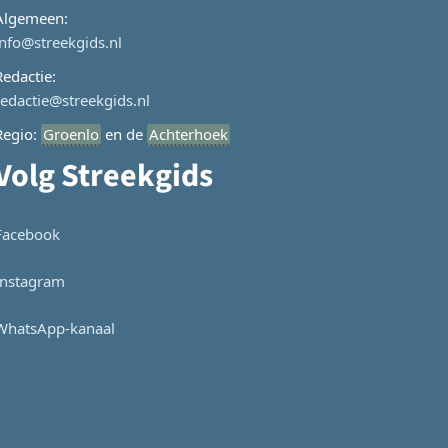
Algemeen:
info@streekgids.nl
Redactie:
redactie@streekgids.nl
Regio:
Groenlo
en de
Achterhoek
Volg Streekgids
Facebook
Instagram
WhatsApp-kanaal