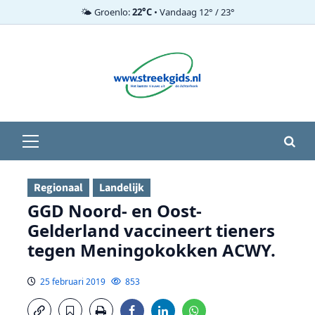
🌤️ Groenlo:
22°C
• Vandaag 12° / 23°
Ga
naar
de
inhoud
Primair
menu
Regionaal
Landelijk
GGD Noord- en Oost-
Gelderland vaccineert tieners
tegen Meningokokken ACWY.
25 februari 2019
853