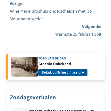
Vorige:
Anne Marie Broshuis onderscheiden met ‘Jo
Bericht
Moormann speld’
navigatie
Volgende:
Warmste 25 februari ooit
FOTO VAN DE DAG
Groenlo Onbekend
Bekijk op Scherpinbeeld →
Zondagsverhalen
Zondagsverhaal: Van Toen naar Nu: De