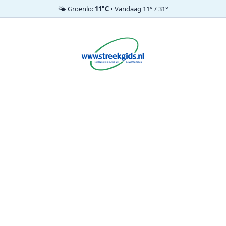
🌤️ Groenlo:
11°C
• Vandaag 11° / 31°
Ga
naar
de
inhoud