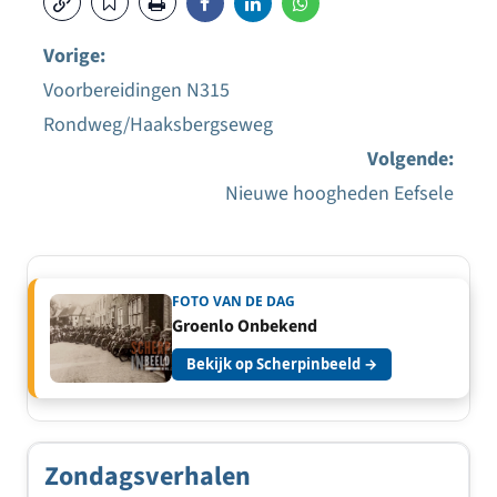
Vorige:
Voorbereidingen N315
Bericht
Rondweg/Haaksbergseweg
navigatie
Volgende:
Nieuwe hoogheden Eefsele
FOTO VAN DE DAG
Groenlo Onbekend
Bekijk op Scherpinbeeld →
Zondagsverhalen