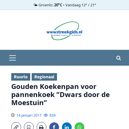
🌤️ Groenlo:
20°C
• Vandaag 12° / 21°
Ga
naar
de
inhoud
Primair
menu
Ruurlo
Regionaal
Gouden Koekenpan voor
pannenkoek ”Dwars door de
Moestuin”
14 januari 2017
839