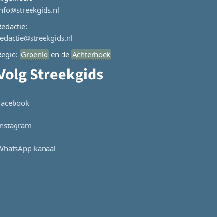
info@streekgids.nl
Redactie:
redactie@streekgids.nl
Regio:
Groenlo
en de
Achterhoek
Volg Streekgids
Facebook
Instagram
WhatsApp-kanaal