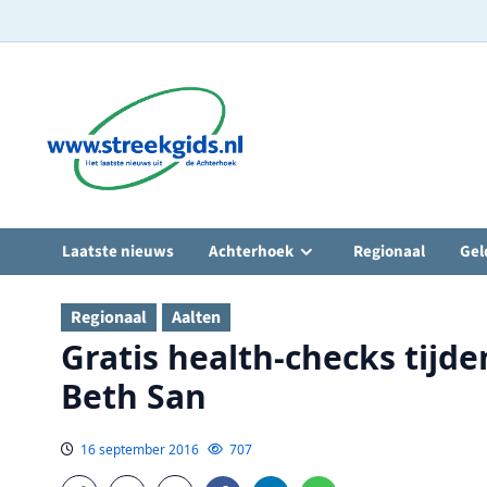
Ga
naar
de
inhoud
Laatste nieuws
Achterhoek
Regionaal
Gel
Regionaal
Aalten
Gratis health-checks tijd
Beth San
16 september 2016
707