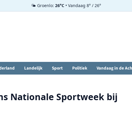
🌤️ Groenlo:
26°C
• Vandaag 8° / 26°
derland
Landelijk
Sport
Politiek
Vandaag in de Ac
ens Nationale Sportweek bij