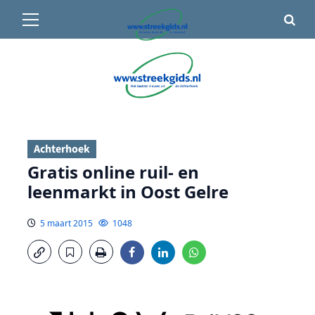
Primair
🌤️ Groenlo:
14°C
• Vandaag 12° / 20°
menu
Ga
naar
de
inhoud
Achterhoek
Gratis online ruil- en
leenmarkt in Oost Gelre
5 maart 2015
1048