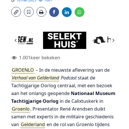
16 mei 2025
1001
1.001
keer bekeken
GROENLO
– In de nieuwste aflevering van de
Verhaal van Gelderland
Podcast
staat de
Tachtigjarige Oorlog centraal, met een bezoek
aan het onlangs geopende
Nationaal Museum
Tachtigjarige Oorlog
in de Calixtuskerk in
Groenlo
. Presentator René Arendsen duikt
samen met experts in de militaire geschiedenis
van
Gelderland
en de rol van Groenlo tijdens