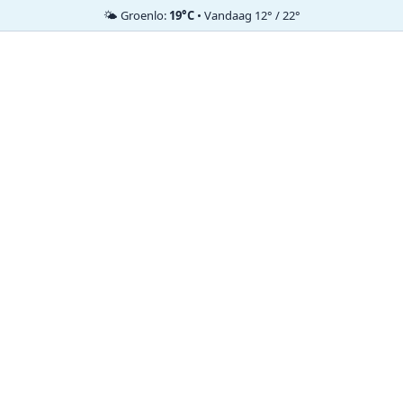
🌤️ Groenlo:
19°C
• Vandaag 12° / 22°
Ga
naar
de
inhoud