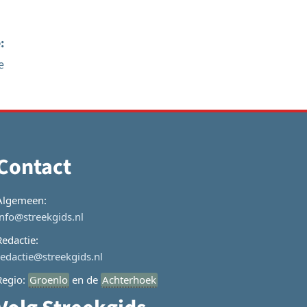
:
e
Contact
Algemeen:
info@streekgids.nl
Redactie:
redactie@streekgids.nl
Regio:
Groenlo
en de
Achterhoek