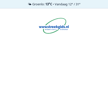
🌤️ Groenlo:
13°C
• Vandaag 12° / 31°
Ga
naar
de
inhoud