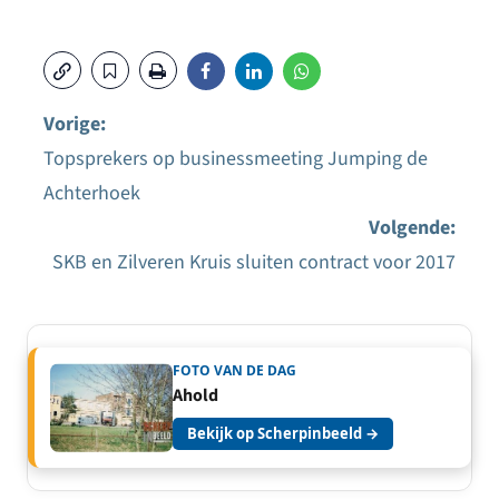
Vorige:
Topsprekers op businessmeeting Jumping de
Bericht
Achterhoek
navigatie
Volgende:
SKB en Zilveren Kruis sluiten contract voor 2017
FOTO VAN DE DAG
Ahold
Bekijk op Scherpinbeeld →