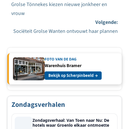
Grolse Tönnekes kiezen nieuwe jonkheer en
Bericht
vrouw
navigatie
Volgende:
Sociëteit Grolse Wanten ontvouwt haar plannen
FOTO VAN DE DAG
Warenhuis Bramer
Bekijk op Scherpinbeeld →
Zondagsverhalen
Zondagsverhaal: Van Toen naar Nu: De
hotels waar Groenlo elkaar ontmoette