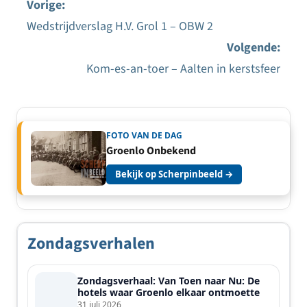
Vorige:
Wedstrijdverslag H.V. Grol 1 – OBW 2
Bericht
Volgende:
navigatie
Kom-es-an-toer – Aalten in kerstsfeer
FOTO VAN DE DAG
Groenlo Onbekend
Bekijk op Scherpinbeeld →
Zondagsverhalen
Zondagsverhaal: Van Toen naar Nu: De
hotels waar Groenlo elkaar ontmoette
31 juli 2026