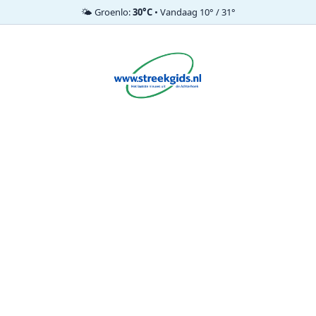
🌤️ Groenlo:
30°C
• Vandaag 10° / 31°
Ga
naar
de
inhoud