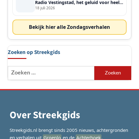
Radio Vestingstad, het geluid voor heel
de streek
18 juli 2026
Bekijk hier alle Zondagsverhalen
Zoeken op Streekgids
Zoeken
naar:
Over Streekgids
Streekgids.nl brengt sinds 2005 nieuws, achtergronden
en verhalen uit
Groenlo
en de
Achterhoek
.