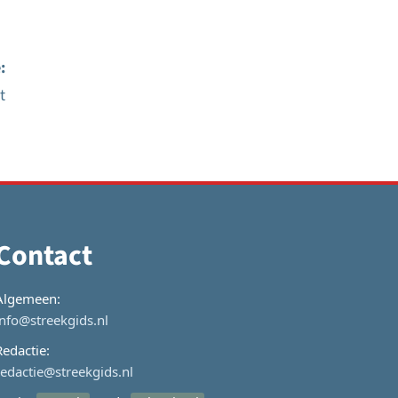
:
t
Contact
Algemeen:
info@streekgids.nl
Redactie:
redactie@streekgids.nl