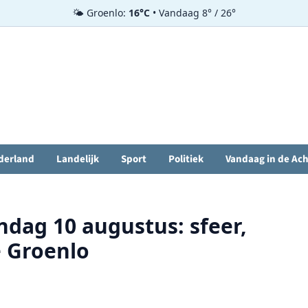
🌤️ Groenlo:
16°C
• Vandaag 8° / 26°
derland
Landelijk
Sport
Politiek
Vandaag in de Ac
ndag 10 augustus: sfeer,
e Groenlo