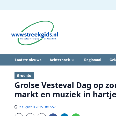
Ga
naar
de
inhoud
Laatste nieuws
Achterhoek
Regionaal
Gel
Groenlo
Grolse Vesteval Dag op zo
markt en muziek in hartj
2 augustus 2025
557