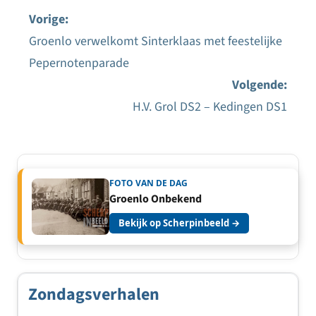
Vorige:
Groenlo verwelkomt Sinterklaas met feestelijke
Bericht
Pepernotenparade
navigatie
Volgende:
H.V. Grol DS2 – Kedingen DS1
FOTO VAN DE DAG
Groenlo Onbekend
Bekijk op Scherpinbeeld →
Zondagsverhalen