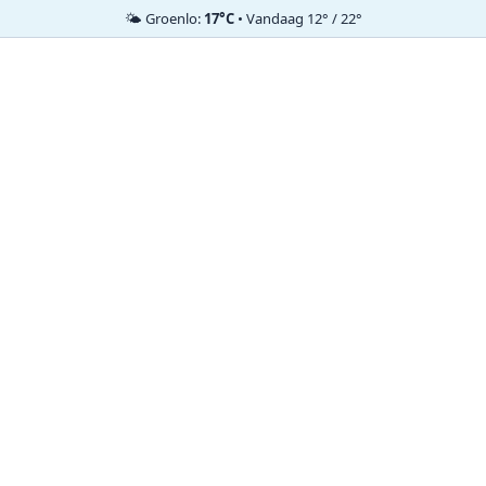
🌤️ Groenlo:
17°C
• Vandaag 12° / 22°
Ga
naar
de
inhoud