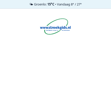
🌤️ Groenlo:
15°C
• Vandaag 8° / 27°
Ga
naar
de
inhoud