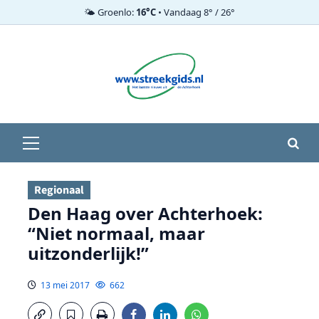
🌤️ Groenlo:
16°C
• Vandaag 8° / 26°
Ga
naar
de
inhoud
Primair
menu
Regionaal
Den Haag over Achterhoek:
“Niet normaal, maar
uitzonderlijk!”
13 mei 2017
662