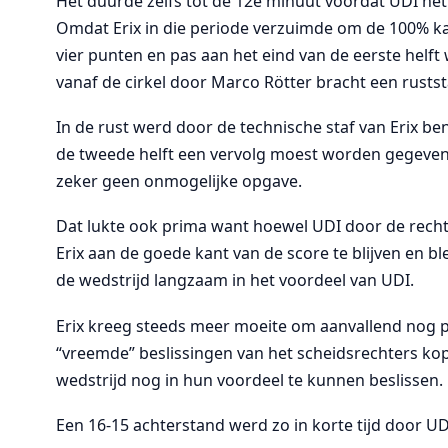
Het duurde zelfs tot de 12e minuut voordat UDI het
Omdat Erix in die periode verzuimde om de 100% kan
vier punten en pas aan het eind van de eerste helft w
vanaf de cirkel door Marco Rötter bracht een rustst
In de rust werd door de technische staf van Erix ben
de tweede helft een vervolg moest worden gegeven
zeker geen onmogelijke opgave.
Dat lukte ook prima want hoewel UDI door de rechte
Erix aan de goede kant van de score te blijven en bl
de wedstrijd langzaam in het voordeel van UDI.
Erix kreeg steeds meer moeite om aanvallend nog p
“vreemde” beslissingen van het scheidsrechters ko
wedstrijd nog in hun voordeel te kunnen beslissen.
Een 16-15 achterstand werd zo in korte tijd door U