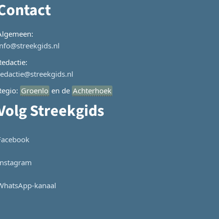
Contact
Algemeen:
info@streekgids.nl
Redactie:
redactie@streekgids.nl
Regio:
Groenlo
en de
Achterhoek
Volg Streekgids
Facebook
Instagram
WhatsApp-kanaal