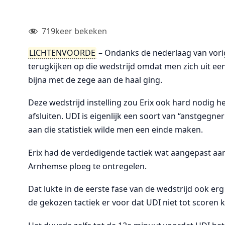
719
keer bekeken
LICHTENVOORDE
– Ondanks de nederlaag van vorig
terugkijken op die wedstrijd omdat men zich uit ee
bijna met de zege aan de haal ging.
Deze wedstrijd instelling zou Erix ook hard nodig
afsluiten. UDI is eigenlijk een soort van “anstgeg
aan die statistiek wilde men een einde maken.
Erix had de verdedigende tactiek wat aangepast aa
Arnhemse ploeg te ontregelen.
Dat lukte in de eerste fase van de wedstrijd ook er
de gekozen tactiek er voor dat UDI niet tot scoren