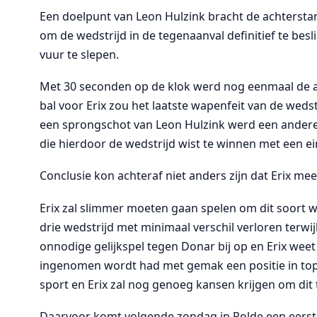
Een doelpunt van Leon Hulzink bracht de achterst
om de wedstrijd in de tegenaanval definitief te besl
vuur te slepen.
Met 30 seconden op de klok werd nog eenmaal de a
bal voor Erix zou het laatste wapenfeit van de w
een sprongschot van Leon Hulzink werd een andere 
die hierdoor de wedstrijd wist te winnen met een e
Conclusie kon achteraf niet anders zijn dat Erix mee
Erix zal slimmer moeten gaan spelen om dit soort w
drie wedstrijd met minimaal verschil verloren terw
onnodige gelijkspel tegen Donar bij op en Erix weet 
ingenomen wordt had met gemak een positie in top v
sport en Erix zal nog genoeg kansen krijgen om dit 
Daarvoor komt volgende zondag in Rolde een eerste