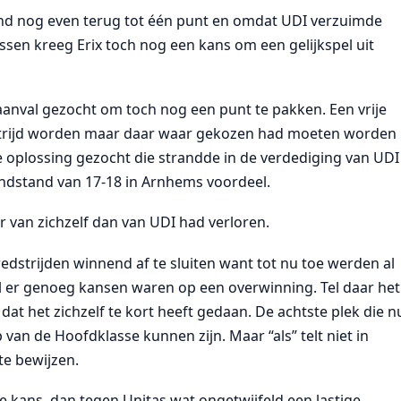
and nog even terug tot één punt en omdat UDI verzuimde
issen kreeg Erix toch nog een kans om een gelijkspel uit
anval gezocht om toch nog een punt te pakken. Een vrije
edstrijd worden maar daar waar gekozen had moeten worden
oplossing gezocht die strandde in de verdediging van UDI
indstand van 17-18 in Arnhems voordeel.
r van zichzelf dan van UDI had verloren.
edstrijden winnend af te sluiten want tot nu toe werden al
ijl er genoeg kansen waren op een overwinning. Tel daar het
dat het zichzelf te kort heeft gedaan. De achtste plek die n
an de Hoofdklasse kunnen zijn. Maar “als” telt niet in
te bewijzen.
 kans, dan tegen Unitas wat ongetwijfeld een lastige