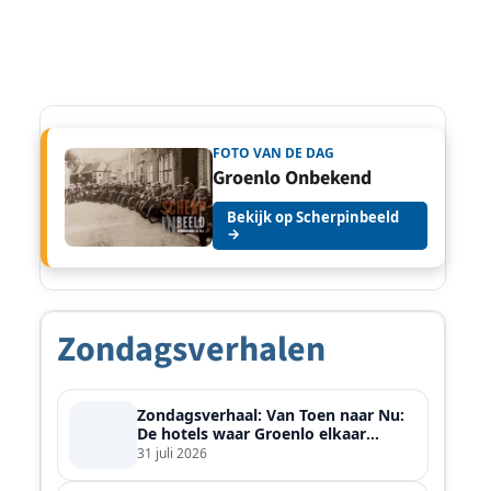
FOTO VAN DE DAG
Groenlo Onbekend
Bekijk op Scherpinbeeld
→
Zondagsverhalen
Zondagsverhaal: Van Toen naar Nu:
De hotels waar Groenlo elkaar
ontmoette
31 juli 2026