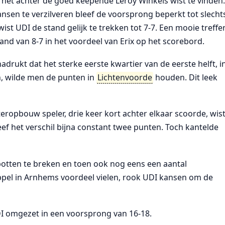
 net achter de goed keepende Leroy Winkels wist te vinden
sen te verzilveren bleef de voorsprong beperkt tot slecht
ist UDI de stand gelijk te trekken tot 7-7. Een mooie treffe
and van 8-7 in het voordeel van Erix op het scorebord.
adrukt dat het sterke eerste kwartier van de eerste helft, i
, wilde men de punten in
Lichtenvoorde
houden. Dit leek
ropbouw speler, drie keer kort achter elkaar scoorde, wis
eef het verschil bijna constant twee punten. Toch kantelde
otten te breken en toen ook nog eens een aantal
ppel in Arnhems voordeel vielen, rook UDI kansen om de
DI omgezet in een voorsprong van 16-18.