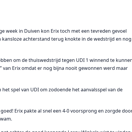
e week in Duiven kon Erix toch met een tevreden gevoel
n kansloze achterstand terug knokte in de wedstrijd en nog
 hebben om de thuiswedstrijd tegen UDI 1 winnend te kunne
ner” van Erix omdat er nog bijna nooit gewonnen werd maar
n het spel van UDI om zodoende het aanvalsspel van de
g goed! Erix pakte al snel een 4-0 voorsprong en zorgde doo
 kwam.