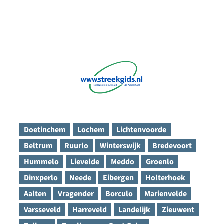
Doetinchem
Lochem
Lichtenvoorde
Beltrum
Ruurlo
Winterswijk
Bredevoort
Hummelo
Lievelde
Meddo
Groenlo
Dinxperlo
Neede
Eibergen
Holterhoek
Aalten
Vragender
Borculo
Marienvelde
Varsseveld
Harreveld
Landelijk
Zieuwent