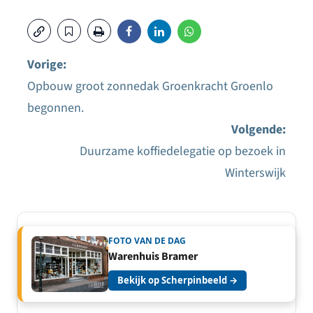
Vorige:
Opbouw groot zonnedak Groenkracht Groenlo
Bericht
begonnen.
navigatie
Volgende:
Duurzame koffiedelegatie op bezoek in
Winterswijk
FOTO VAN DE DAG
Warenhuis Bramer
Bekijk op Scherpinbeeld →