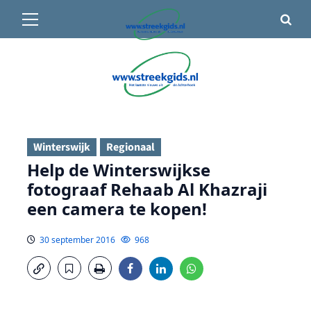
Primair
🌤️ Groenlo:
24°C
• Vandaag 15° / 25°
menu
Ga
naar
de
inhoud
Winterswijk
Regionaal
Help de Winterswijkse
fotograaf Rehaab Al Khazraji
een camera te kopen!
30 september 2016
968