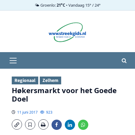
🌤️ Groenlo:
21°C
• Vandaag 15° / 24°
Ga
naar
de
inhoud
Primair
menu
Regionaal
Zelhem
Høkersmarkt voor het Goede
Doel
11 juni 2017
923