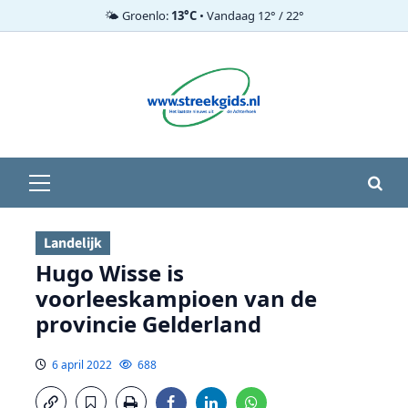
🌤️ Groenlo:
13°C
• Vandaag 12° / 22°
Ga
naar
de
inhoud
Primair
menu
Landelijk
Hugo Wisse is
voorleeskampioen van de
provincie Gelderland
6 april 2022
688