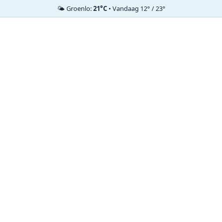
🌤️ Groenlo:
21°C
• Vandaag 12° / 23°
Ga
naar
de
inhoud