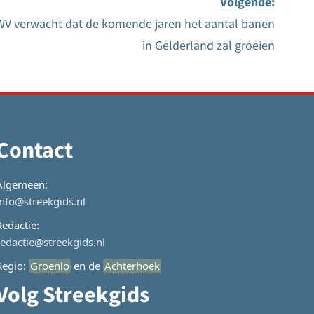
Volgende:
V verwacht dat de komende jaren het aantal banen
in Gelderland zal groeien
Contact
Algemeen:
info@streekgids.nl
Redactie:
redactie@streekgids.nl
Regio:
Groenlo
en de
Achterhoek
Volg Streekgids