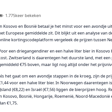
1.775
keer bekeken
In Kosovo en Bosnië betaal je het minst voor een avondje uit
het Europese gemiddelde zit. Dit blijkt uit een analyse van 
online kortingscodeplatform vergeleek de prijzen tussen N
Voor een driegangendiner en een halve liter bier in Kosovo be
kost. Zwitserland is daarentegen het duurste land, met een 
gemiddeld €75 boven, maar ligt nog altijd onder het prijsni
Als het gaat om een avondje stappen in de kroeg, zijn de prij
€1,44 voor een halve liter bier. In Noorwegen daarentegen is 
IJsland (€8,22) en Israël (€7,56) liggen de bierprijzen hoog
in Kosovo, Bosnië, Hongarije, Roemenië, Noord-Macedonië e
dan €1,75.