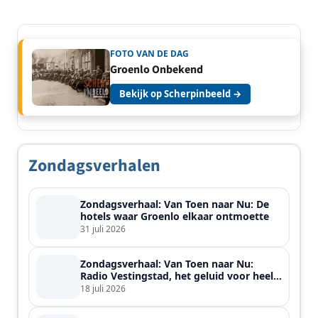
FOTO VAN DE DAG
Groenlo Onbekend
Bekijk op Scherpinbeeld →
Zondagsverhalen
Zondagsverhaal: Van Toen naar Nu: De
hotels waar Groenlo elkaar ontmoette
31 juli 2026
Zondagsverhaal: Van Toen naar Nu:
Radio Vestingstad, het geluid voor heel
de streek
18 juli 2026