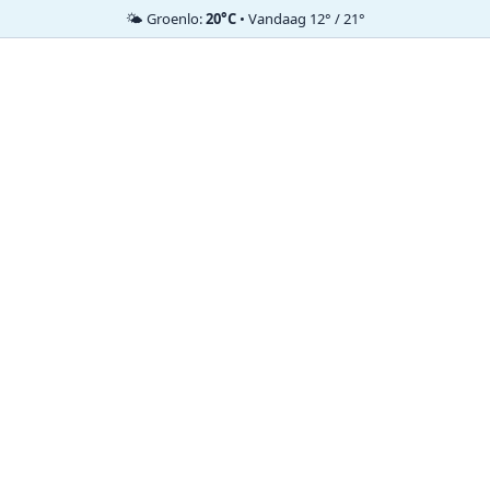
🌤️ Groenlo:
20°C
• Vandaag 12° / 21°
Ga
naar
de
inhoud