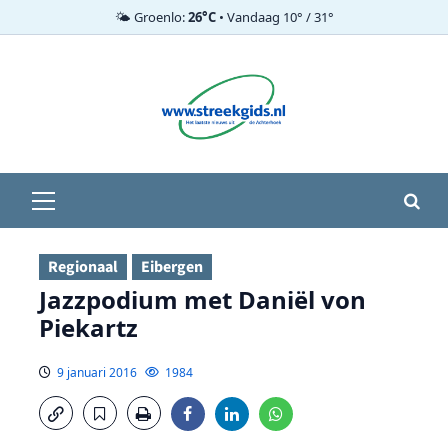
🌤️ Groenlo:
26°C
• Vandaag 10° / 31°
Ga
naar
de
inhoud
Primair
menu
Regionaal
Eibergen
Jazzpodium met Daniël von
Piekartz
9 januari 2016
1984