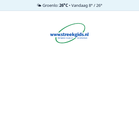
🌤️ Groenlo:
26°C
• Vandaag 8° / 26°
Ga
naar
de
inhoud