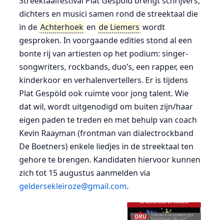
Streektaalfestival Plat Gespöld brengt schrijvers,
dichters en musici samen rond de streektaal die
in de
Achterhoek
en
de Liemers
wordt
gesproken. In voorgaande edities stond al een
bonte rij van artiesten op het podium: singer-
songwriters, rockbands, duo’s, een rapper, een
kinderkoor en verhalenvertellers. Er is tijdens
Plat Gespöld ook ruimte voor jong talent. Wie
dat wil, wordt uitgenodigd om buiten zijn/haar
eigen paden te treden en met behulp van coach
Kevin Raayman (frontman van dialectrockband
De Boetners) enkele liedjes in de streektaal ten
gehore te brengen. Kandidaten hiervoor kunnen
zich tot 15 augustus aanmelden via
geldersekleiroze@gmail.com
.