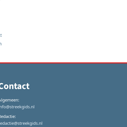
:
n
Contact
Algemeen:
info@streekgids.nl
Redactie:
redactie@streekgids.nl