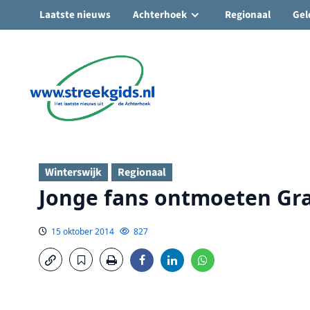
Laatste nieuws
Achterhoek
Regionaal
Gel
Ga
naar
de
inhoud
Winterswijk
Regionaal
Jonge fans ontmoeten Gra
15 oktober 2014
827