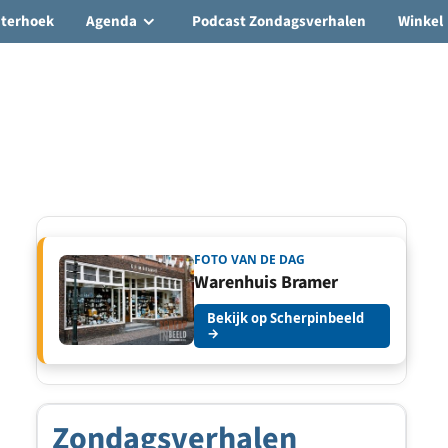
hterhoek
Agenda
Podcast Zondagsverhalen
Winkel
FOTO VAN DE DAG
Warenhuis Bramer
Bekijk op Scherpinbeeld
→
Zondagsverhalen