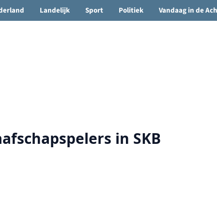
🌤️ Groenlo:
14°C
• Vandaag 12° / 21°
derland
Landelijk
Sport
Politiek
Vandaag in de Ac
afschapspelers in SKB