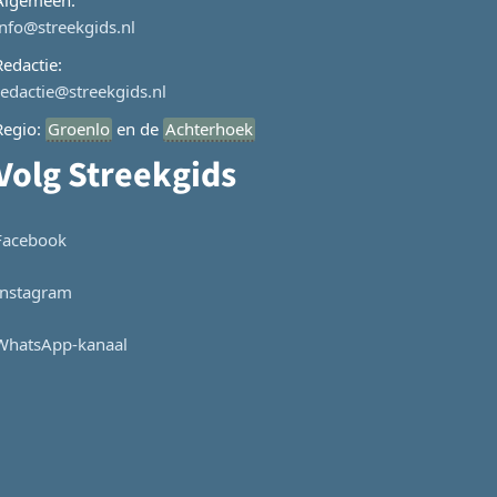
Algemeen:
info@streekgids.nl
Redactie:
redactie@streekgids.nl
Regio:
Groenlo
en de
Achterhoek
Volg Streekgids
Facebook
Instagram
WhatsApp-kanaal