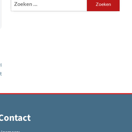
Zoeken
naar:
:
t
Contact