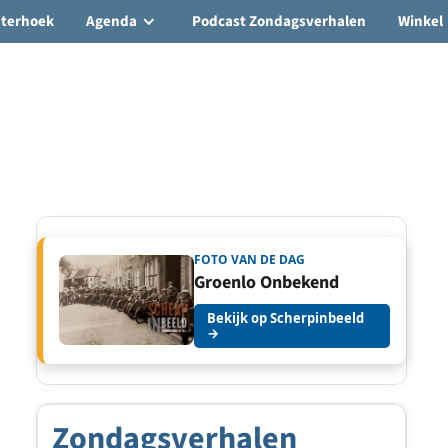
hterhoek
Agenda
Podcast Zondagsverhalen
Winkel
FOTO VAN DE DAG
Groenlo Onbekend
Bekijk op Scherpinbeeld
→
Zondagsverhalen