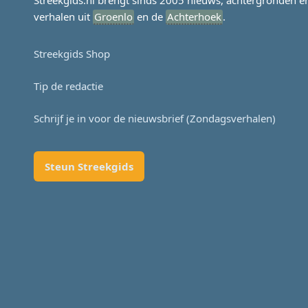
Streekgids.nl brengt sinds 2005 nieuws, achtergronden e
verhalen uit
Groenlo
en de
Achterhoek
.
Streekgids Shop
Tip de redactie
Schrijf je in voor de nieuwsbrief (Zondagsverhalen)
Steun Streekgids