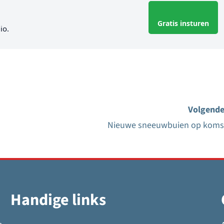
Gratis insturen
io.
Volgende
Nieuwe sneeuwbuien op koms
Handige links