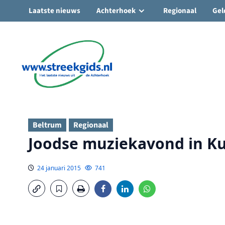
Laatste nieuws
Achterhoek
Regionaal
Gel
Ga
naar
de
inhoud
Beltrum
Regionaal
Joodse muziekavond in K
24 januari 2015
741