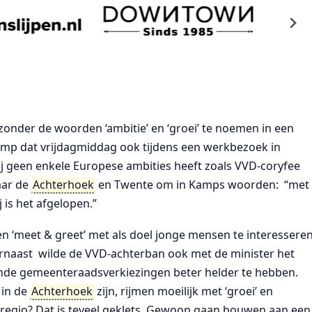
zonder de woorden ‘ambitie’ en ‘groei’ te noemen in een
amp dat vrijdagmiddag ook tijdens een werkbezoek in
hij geen enkele Europese ambities heeft zoals VVD-coryfee
naar de
Achterhoek
en Twente om in Kamps woorden: “met
 is het afgelopen.”
n ‘meet & greet’ met als doel jonge mensen te interessere
aarnaast wilde de VVD-achterban ook met de minister het
nde gemeenteraadsverkiezingen beter helder te hebben.
 in de
Achterhoek
zijn, rijmen moeilijk met ‘groei’ en
impregio? Dat is teveel geklets. Gewoon gaan bouwen aan een