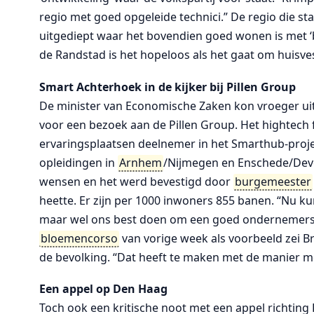
regio met goed opgeleide technici.” De regio die s
uitgediept waar het bovendien goed wonen is met ‘
de Randstad is het hopeloos als het gaat om huisves
Smart Achterhoek in de kijker bij Pillen Group
De minister van Economische Zaken kon vroeger uit
voor een bezoek aan de Pillen Group. Het hightech f
ervaringsplaatsen deelnemer in het Smarthub-projec
opleidingen in
Arnhem
/Nijmegen en Enschede/Deve
wensen en het werd bevestigd door
burgemeester
heette. Er zijn per 1000 inwoners 855 banen. “Nu ku
maar wel ons best doen om een goed ondernemerskl
bloemencorso
van vorige week als voorbeeld zei B
de bevolking. “Dat heeft te maken met de manier 
Een appel op Den Haag
Toch ook een kritische noot met een appel richtin