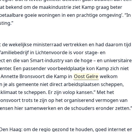
taat bekend om de maakindustrie ziet Kamp graag beter
betaalbare goeie woningen in een prachtige omgeving’. “In
ting.”
 de wekelijkse ministerraad vertrekken en had daarom tijd
amiliebedrijf in Lichtenvoorde is voor stage- en
t en die van Smart-industry van de hoge – en universitaire
nter. Een passender voorbeeldplaatje kon Kamp zich niet
Annette Bronsvoort die Kamp in
Oost Gelre
welkom
n je als gemeente niet direct arbeidsplaatsen scheppen,
imaat te scheppen. Er zijn volop kansen.” Met het
ronsvoort trots te zijn op het organiserend vermogen van
mensen hier samenwerken en de schouders eronder zetten.
g Den Haag: om de regio gezond te houden, goed internet e