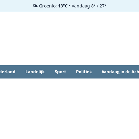
🌤️ Groenlo:
13°C
• Vandaag 8° / 27°
derland
Landelijk
Sport
Politiek
Vandaag in de Ac