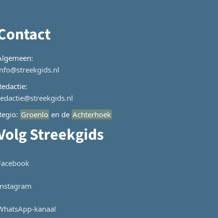
Contact
Algemeen:
info@streekgids.nl
Redactie:
redactie@streekgids.nl
Regio:
Groenlo
en de
Achterhoek
Volg Streekgids
Facebook
Instagram
WhatsApp-kanaal