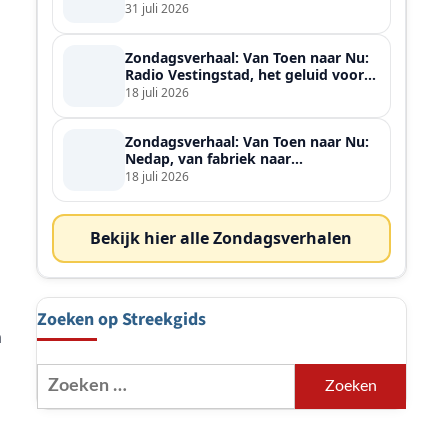
ontmoette
31 juli 2026
Zondagsverhaal: Van Toen naar Nu:
Radio Vestingstad, het geluid voor
heel de streek
18 juli 2026
Zondagsverhaal: Van Toen naar Nu:
Nedap, van fabriek naar
wereldspeler
18 juli 2026
Bekijk hier alle Zondagsverhalen
Zoeken op Streekgids
n
Zoeken
naar: