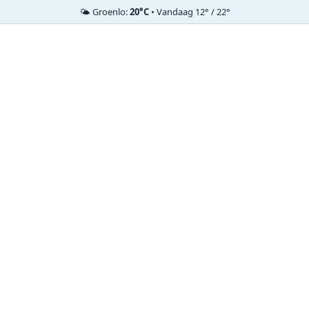
🌤️ Groenlo:
20°C
• Vandaag 12° / 22°
Ga
naar
de
inhoud