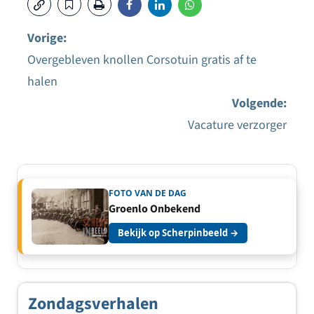
Vorige:
Overgebleven knollen Corsotuin gratis af te
Bericht
halen
navigatie
Volgende:
Vacature verzorger
FOTO VAN DE DAG
Groenlo Onbekend
Bekijk op Scherpinbeeld →
Zondagsverhalen