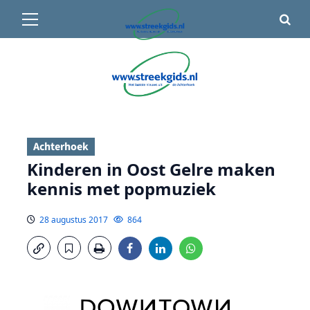
Primair
🌤️ Groenlo:
22°C
• Vandaag 15° / 24°
menu
Ga
naar
de
inhoud
Achterhoek
Kinderen in Oost Gelre maken
kennis met popmuziek
28 augustus 2017
864