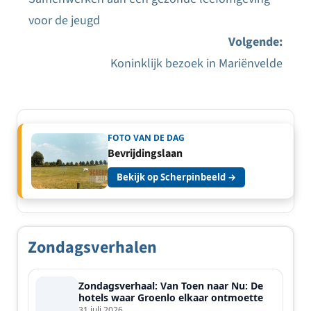
Bericht
voor de jeugd
navigatie
Volgende:
Koninklijk bezoek in Mariënvelde
FOTO VAN DE DAG
Bevrijdingslaan
Bekijk op Scherpinbeeld →
Zondagsverhalen
Zondagsverhaal: Van Toen naar Nu: De
hotels waar Groenlo elkaar ontmoette
31 juli 2026