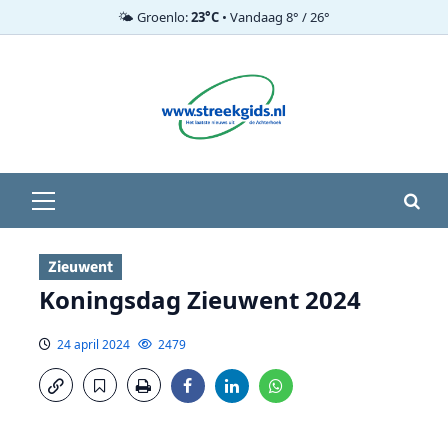
🌤️ Groenlo:
23°C
• Vandaag 8° / 26°
Ga
naar
de
inhoud
Primair
menu
Zieuwent
Koningsdag Zieuwent 2024
24 april 2024
2479