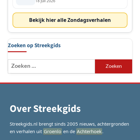
de streek
18 juli 2026
Bekijk hier alle Zondagsverhalen
Zoeken op Streekgids
Zoeken
naar:
Over Streekgids
Streekgids.nl brengt sinds 2005 nieuws, achtergronden
en verhalen uit
Groenlo
en de
Achterhoek
.