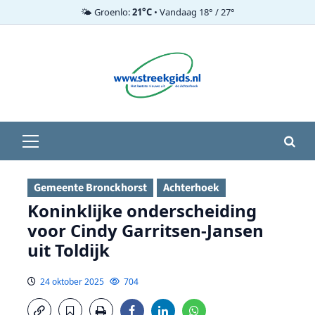
🌤️ Groenlo:
21°C
• Vandaag 18° / 27°
Ga
naar
de
inhoud
Primair
menu
Gemeente Bronckhorst
Achterhoek
Koninklijke onderscheiding
voor Cindy Garritsen-Jansen
uit Toldijk
24 oktober 2025
704