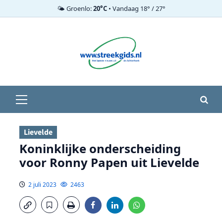
🌤️ Groenlo:
20°C
• Vandaag 18° / 27°
Ga
naar
de
inhoud
Primair
menu
Lievelde
Koninklijke onderscheiding
voor Ronny Papen uit Lievelde
2 juli 2023
2463