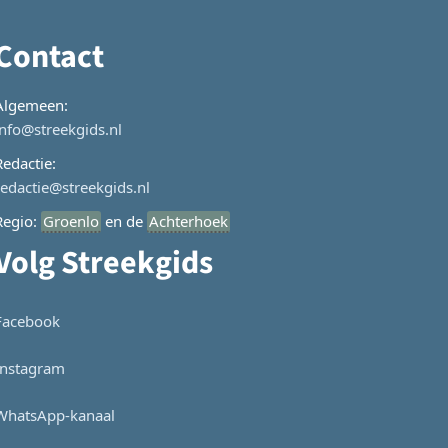
Contact
Algemeen:
info@streekgids.nl
Redactie:
redactie@streekgids.nl
Regio:
Groenlo
en de
Achterhoek
Volg Streekgids
Facebook
Instagram
WhatsApp-kanaal