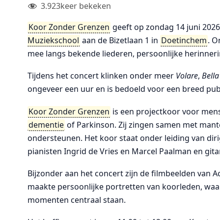
3.923
keer bekeken
Koor Zonder Grenzen
geeft op zondag 14 juni 2026 
Muziekschool
aan de Bizetlaan 1 in
Doetinchem
. O
mee langs bekende liederen, persoonlijke herinner
Tijdens het concert klinken onder meer
Volare
,
Bella
ongeveer een uur en is bedoeld voor een breed pub
Koor Zonder Grenzen
is een projectkoor voor men
dementie
of Parkinson. Zij zingen samen met mante
ondersteunen. Het koor staat onder leiding van dir
pianisten Ingrid de Vries en Marcel Paalman en gitar
Bijzonder aan het concert zijn de filmbeelden van A
maakte persoonlijke portretten van koorleden, waa
momenten centraal staan.