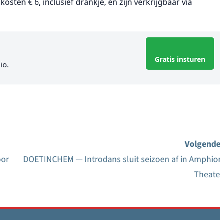
kosten € 6, inclusief drankje, en zijn verkrijgbaar via
Gratis insturen
io.
Volgende
oor
DOETINCHEM — Introdans sluit seizoen af in Amphio
Theate