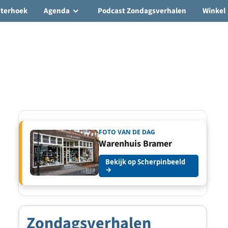
hterhoek
Agenda
Podcast Zondagsverhalen
Winkel
FOTO VAN DE DAG
Warenhuis Bramer
Bekijk op Scherpinbeeld
→
Zondagsverhalen