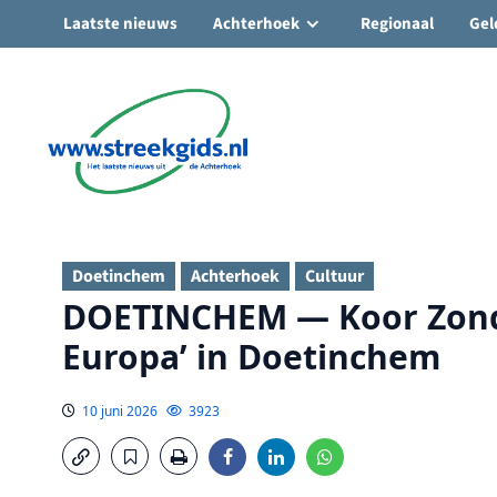
Laatste nieuws
Achterhoek
Regionaal
Gel
Ga
naar
de
inhoud
Doetinchem
Achterhoek
Cultuur
DOETINCHEM — Koor Zonde
Europa’ in Doetinchem
10 juni 2026
3923