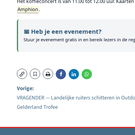
Het koffieconcert is van 11.00 tot 12.00 uur. Kaarten 
Amphion
.
📅 Heb je een evenement?
Stuur je evenement gratis in en bereik lezers in de reg
Vorige:
VRAGENDER — Landelijke ruiters schitteren in Outd
Bericht
Gelderland Trofee
navigatie