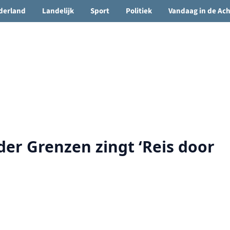
🌤️ Groenlo:
14°C
• Vandaag 14° / 23°
derland
Landelijk
Sport
Politiek
Vandaag in de Ac
r Grenzen zingt ‘Reis door