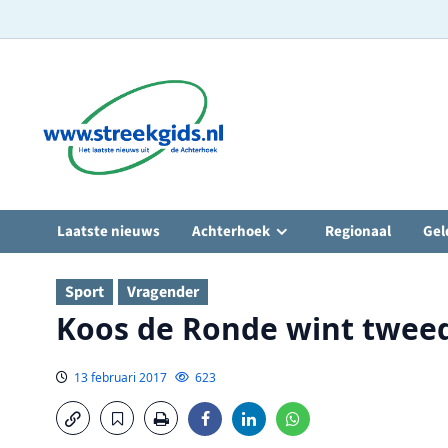
Ga
naar
de
inhoud
Laatste nieuws
Achterhoek
Regionaal
Gel
Sport
Vragender
Koos de Ronde wint twee
13 februari 2017
623