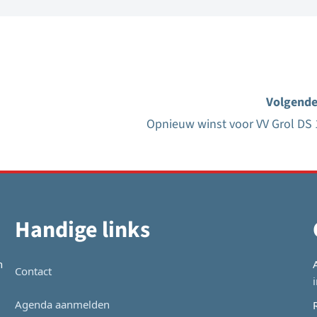
Volgende
Opnieuw winst voor VV Grol DS 
Handige links
n
Contact
Agenda aanmelden