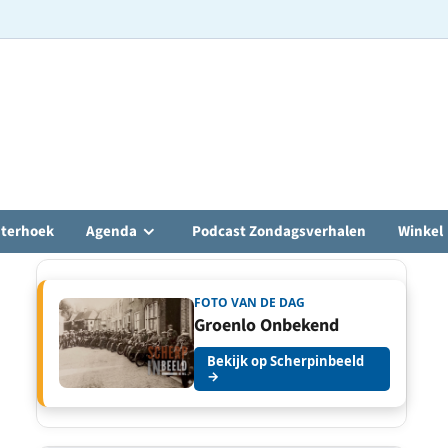
hterhoek
Agenda
Podcast Zondagsverhalen
Winkel
FOTO VAN DE DAG
Groenlo Onbekend
Bekijk op Scherpinbeeld
→