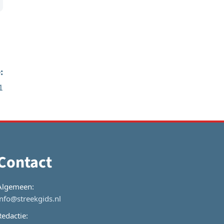
:
1
Contact
Algemeen:
info@streekgids.nl
Redactie: