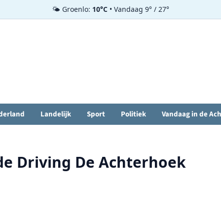
🌤️ Groenlo:
10°C
• Vandaag 9° / 27°
derland
Landelijk
Sport
Politiek
Vandaag in de Ac
de Driving De Achterhoek