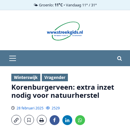
🌤️ Groenlo:
11°C
• Vandaag 11° / 31°
Ga
naar
de
inhoud
Primair
menu
Winterswijk
Vragender
Korenburgerveen: extra inzet
nodig voor natuurherstel
28 februari 2025
2529