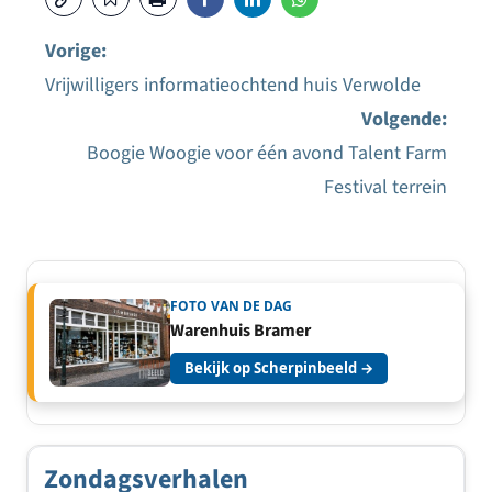
Vorige:
Vrijwilligers informatieochtend huis Verwolde
Bericht
Volgende:
navigatie
Boogie Woogie voor één avond Talent Farm
Festival terrein
FOTO VAN DE DAG
Warenhuis Bramer
Bekijk op Scherpinbeeld →
Zondagsverhalen