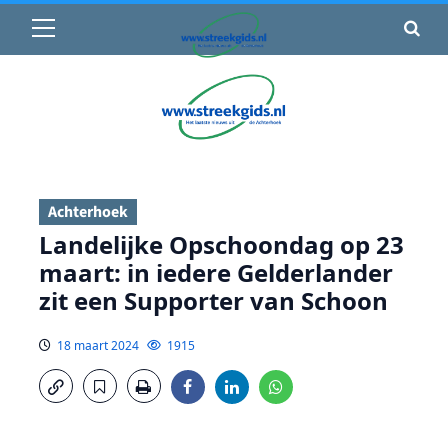
Primair
🌤️ Groenlo:
16°C
• Vandaag 15° / 24°
menu
Ga
naar
de
inhoud
Achterhoek
Landelijke Opschoondag op 23
maart: in iedere Gelderlander
zit een Supporter van Schoon
18 maart 2024
1915