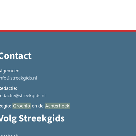
Contact
Algemeen:
info@streekgids.nl
Redactie:
redactie@streekgids.nl
Regio:
Groenlo
en de
Achterhoek
Volg Streekgids
Facebook