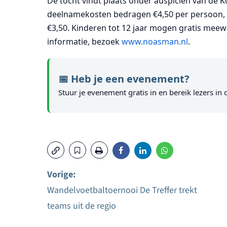
De tocht vindt plaats onder auspiciën van de 
deelnamekosten bedragen €4,50 per persoon, v
€3,50. Kinderen tot 12 jaar mogen gratis mee
informatie, bezoek
www.noasman.nl
.
📅 Heb je een evenement?
Stuur je evenement gratis in en bereik lezers in 
Vorige:
Wandelvoetbaltoernooi De Treffer trekt
Bericht
teams uit de regio
navigatie