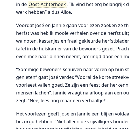
in de
Oost-Achterhoek
. ”Ik vind het erg belangrijk d
werk hebben” aldus Alice.
Voordat José en Jannie gaan voorlezen zoeken ze thu
herfst was heb ik mooie verhalen over de herfst u
walnoten, kastanjes en fraai gekleurde herfstblade
tafel in de huiskamer van de bewoners gezet. Pracht
even mee naar binnen neemt, omringd door een mooi 
“Sommige bewoners schuiven naar voren op hun stoe
genieten” gaat José verder. “Vooral de korte streek
voorleest vallen goed. Ze zijn een feest der herkenn
mensen lachen”. Jannie vraagt na afloop aan een 
zegt: “Nee, lees nog maar een verhaaltje!”.
Het voorlezen geeft José en Jannie een blij en vold
bezorgd hebben. “Niet alleen de vrijwilligers houden