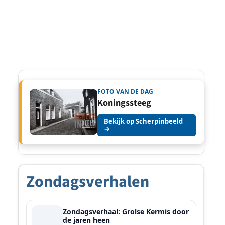
FOTO VAN DE DAG
Koningssteeg
Bekijk op Scherpinbeeld
→
Zondagsverhalen
Zondagsverhaal: Grolse Kermis door
de jaren heen