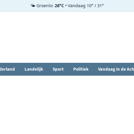
🌤️ Groenlo:
28°C
• Vandaag 10° / 31°
derland
Landelijk
Sport
Politiek
Vandaag in de Ac