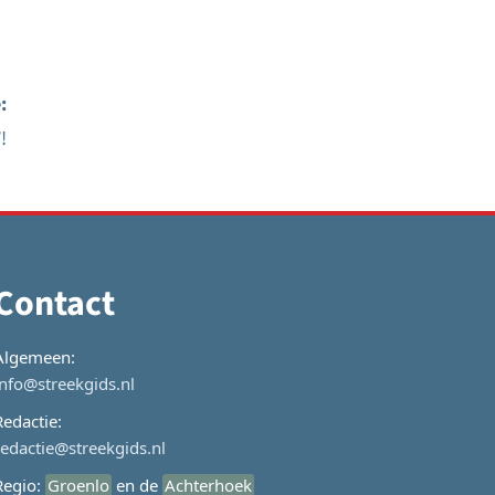
:
!
Contact
Algemeen:
info@streekgids.nl
Redactie:
redactie@streekgids.nl
Regio:
Groenlo
en de
Achterhoek