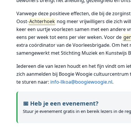
bewoners brengt het afleiding, gezelligheid en ontsp
Vanwege deze positieve effecten, die bij de zorgins
Oost-
Achterhoek
nog meer vrijwilligers die zich w
keer een uurtje voorlezen samen met een andere vrijw
eens per week tot eens per vier weken. Voor de
gem
extra coördinator van de Voorleesbrigade. Om het n
samengewerkt met Stichting Muziek en Kunstwijs B
Iedereen die van lezen houdt en het fijn vindt om
zich aanmelden bij Boogie Woogie cultuurcentrum 
te sturen naar:
info-llkoa@boogiewoogie.nl
.
📅 Heb je een evenement?
Stuur je evenement gratis in en bereik lezers in de reg