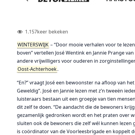
1.157
keer bekeken
WINTERSWIJK
– “Door mooie verhalen voor te lezen 
boven” vertellen José Wentink en Jannie Prange van
andere vrijwilligers voor ouderen in zorginstelling
Oost-Achterhoek
.
“En?” vraagt José een bewoonster na afloop van het
Geweldig”. José en Jannie lezen met z’n tweeën iede
luisteraars bestaan uit een groepje van tien mensen
dit zelf te doen. “De aandacht die de bewoners krijg
gezamenlijk gedronken wordt en het praten over wa
sluiten ook de bewoners die zelf wél kunnen lezen gr
is coördinator van de Voorleesbrigade en koppelt de 