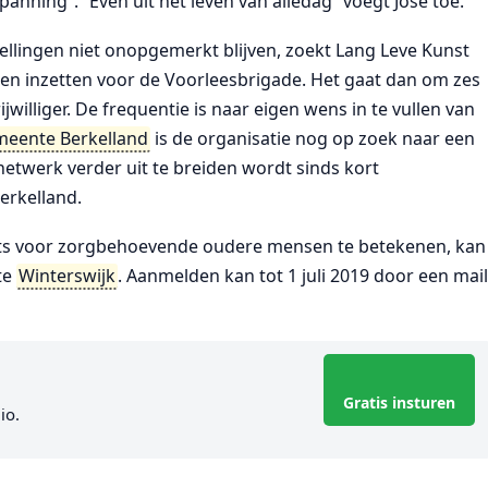
anning”. “Even uit het leven van alledag“ voegt José toe.
tellingen niet onopgemerkt blijven, zoekt Lang Leve Kunst
illen inzetten voor de Voorleesbrigade. Het gaat dan om zes
illiger. De frequentie is naar eigen wens in te vullen van
eente Berkelland
is de organisatie nog op zoek naar een
etwerk verder uit te breiden wordt sinds kort
erkelland.
 iets voor zorgbehoevende oudere mensen te betekenen, kan
te
Winterswijk
. Aanmelden kan tot 1 juli 2019 door een mai
Gratis insturen
io.