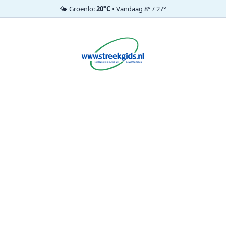
🌤️ Groenlo:
20°C
• Vandaag 8° / 27°
Ga
naar
de
inhoud