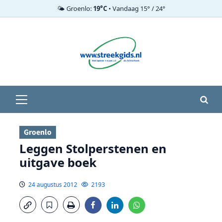
🌤️ Groenlo:
19°C
• Vandaag 15° / 24°
Ga
naar
de
inhoud
Primair
menu
Groenlo
Leggen Stolperstenen en
uitgave boek
24 augustus 2012
2193